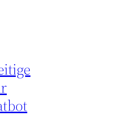
itige
ür
tbot