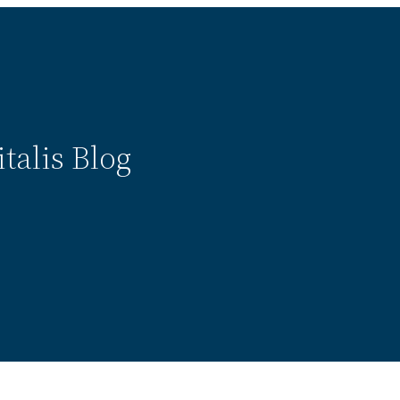
talis Blog
t
Über
Kontakt
Impressum
Datenschutz
www.uni-flensbur